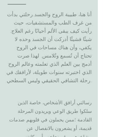
أنا هنا، طبيبة الروح والجسد.رحلتي بدأت
من غرف الطب والمستشفيات، حيث
رأيت كيف يبقى الألم أحيانًا رغم العلاج.
شيئًا فشيئًا أدركت أن الجسد وحده لا
يكفي، وأن هناك مساحات في الروح
تحتاج أن تُسمع وتُلامس. لهذا صرت
أدمج بين العلم الذي تعلمته وعالم الروح
الذي اختبرته سنوات طويلة، لأرافقك في
رحلة التشافي الحقيقي وليس السطحي.
رسالتي أرافق الأشخاص، خاصة الذين
سلكوا طريق الوعي ويريدون المرحلة
القادمة ؛ممن يحملون في قلوبهم صدمات
قديمة، أو يشعرون بالانفصال عن
مشاعرهم، رغم نجاحهم أو مكانتهم